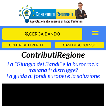
CERCA BANDO
CONTRIBUTI PER TE
CASI DI SUCCESSO
ContributiRegione
La "Giungla dei Bandi" e la burocrazia
italiana ti distrugge?
La guida ai fondi europei è la soluzione