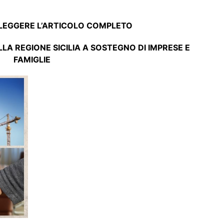
e fino ad esaurimento fondi.
no poi le azioni destinate alle scuole, alle prese con la
 virtuale” da 2,7 milioni di euro che si rivolge alle
o a Fondo Perduto di 3.000 euro a cui può accedere
e può presentare una sola