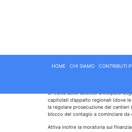
Entrambe le categorie di soggetti, inf
acquistare:
Servizi di consulenza e formazion
working;
Strumenti tecnologici per l’attu
Il contributo va da un massimo di 22.
dipendenti) ad un minimo di 7.500 eu