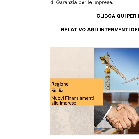
di 10 dipendenti).
ATTENZIONE!
Contributo accessibil
Non solo Imprese
Alla misura per le imprese si aggiungo
didattica online.
E’ già attivo infatti il “Progetto classe
scuole superiori.
L’agevolazione prevede un Contribut
ogni scuola superiore.
ATTENZIONE!
Ogni scuola superior