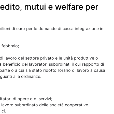
to
:
zione per i docenti sull’utilizzo delle modalità e-
edicata;
sterni;
nuti didattici;
r garantire la formazione a distanza.
 dei pacchetti formativi anche per le scuole
e dei servizi multimediali a tutti gli alunni che
R LEGGERE IL BANDO DELLA REGIONE LAZIO