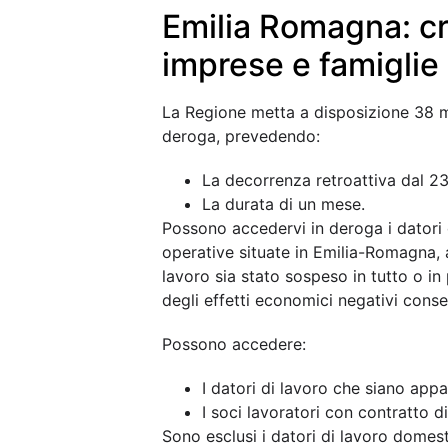
domanda di contribu
Il contributo a fondo perduto prevede
Le attività di animazione e forma
learning;
L’acquisto/affitto attrezzatura d
L’attivazione tecnici ed esperti e
La produzione di materiale, conte
L’affitto/accesso piattaforme pe
La regione Lazio ha predisposto anche
Elementari e Medie in modo da garantir
attualmente si trovano a casa.
CLICCA SULL’IMMAGINE PE