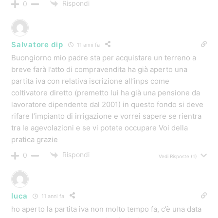
reti irrigatori paletti e quant’altro?e sennò quali bandi
dovrei utilizzare?spero in una vostra risposta!
Rispondi
0
Vedi Risposte
(1)
Maria Angwla Arteria
11 anni fa
Sono una azienda agricola posso beneficiare di questo
bando per la rimozione dell’amianto su di un capannone.
Rispondi
0
Vedi Risposte
(1)
Michele
11 anni fa
Salve, volevo chiederle se posso accedere ai contributi
Inail se acquisto macchina agricola ed attrezzature
nuove senza permuta o rottamazione. L’investimento
totale ammonta ad € 100.000,00 circa. Quanto ottengo a