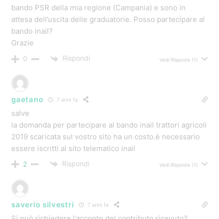
emessa fattura.
Posso fare qualche cosa?
Grazie infinite
Rispondi
0
Vedi Risposte
(1)
Autore del Post
Fabio Centurioni
11 anni fa
si, certo, perché il nuovo ti riduce lo sforzo fisico e i
danni
Compila il modulo prima della scadenza e poi chiamaci,
accertati che abbiamo ricevuto la tua richiesta:
https://www.contributiregione.it/inail/index_3_2015_agr.
html
Rispondi
0
Autore del Post
Fabio Centurioni
11 anni fa