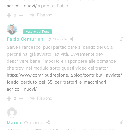
avrei una domanda da farvi: se accedo ai contributi inail
del 65% per prendere un nuovo trattore agricolo in
sostituzione di un vecchio Landini del 1969 , posso
tenere quest’ultimo come “macchina d’epoca” oppure le
possibilità restano comunque la vendita , la permuta o la
rottamazione del vecchio trattore?Grazie.
Rispondi
0
Vedi Risposte
(3)
lorenzetti roberto
11 anni fa
Sono un agricoltore se invece di comprare atrezzature
cambio il tetto della stalla in eternit ho comunque il 65%
del contributo? se si il contributo va sull intera somma
cioè smaltimento e ricopertura tetto ?grazie
Rispondi
0
Vedi Risposte
(1)