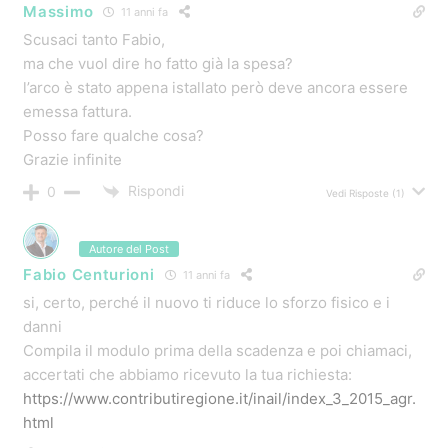
sandro
11 anni fa
Volevo sapere se il contributo valeva anche per chi a
una azienda individuale foorestale
Rispondi
0
Vedi Risposte
(1)
paolo properzi
11 anni fa
buongiorno, non capisco perché agli agricoltori il limite
massimo sono solo 15000 euro di contributo
Rispondi
0
Vedi Risposte
(3)
ATTREZZATURE AGRICOLE
,
BANDO INAIL AGRICOLTURA
,
BANDO
INAIL TRATTORI
,
BANDO PSR
,
BANDO PSR AGRICOLTURA
,
CONTRIBUTI AGRICOLTURA
,
CONTRIBUTI DEL 65% PER TRATTORI