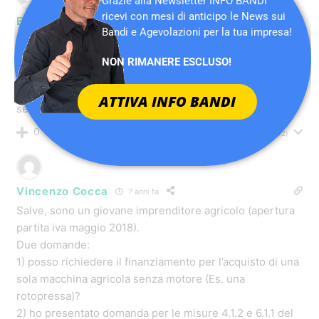
GRAZIE
Rispondi
0
Vedi Risposte
(1)
Stefano
11 anni fa
Salve, assieme ad un’altra persona vorremmo aprire
un’azienda agricola con annesso birrificio agricolo. Su
quali contributi a fondo perduto o altre agevolazioni
possiamo contare?
Grazie mille
Rispondi
0
Vedi Risposte
(1)
Massimo
11 anni fa
Scusaci tanto Fabio,
ma che vuol dire ho fatto già la spesa?
l’arco è stato appena istallato però deve ancora essere