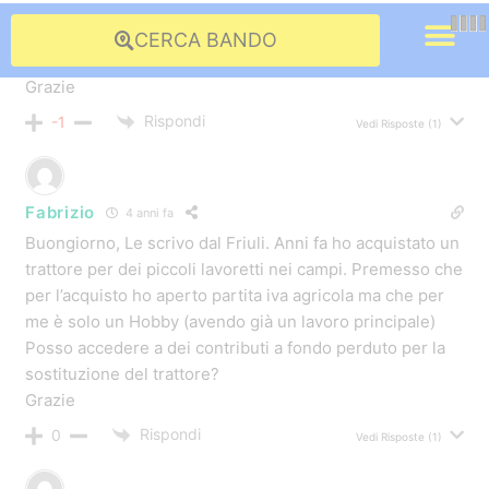
michele
11 anni fa
ciao fabio vorrei sostituire il trattore ho la partita iva ma
faccio l operaio posso usufruire di questi 15000 euro
Rispondi
0
Vedi Risposte
(1)
Autore del Post
Fabio Centurioni
11 anni fa
Il tasso di tariffa medio è un tasso applicato dall’INAIL in
base alle lavorazioni eseguite dai lavoratori assicurati:
ogni lavorazione ha un tasso diverso. Questo dato lo
trovi sulla polizza. Ti suggerisco di chiedere al tuo
commercialista quel’è il tasso di tariffa medio applicato
dall’INAIL sui lavoratori che sono interessati
dall’eliminazione o riduzione del rischio a seguito del tuo
investimento. Qui forse trovi un video che non hai
ancora visto, usalo per evitare errori: