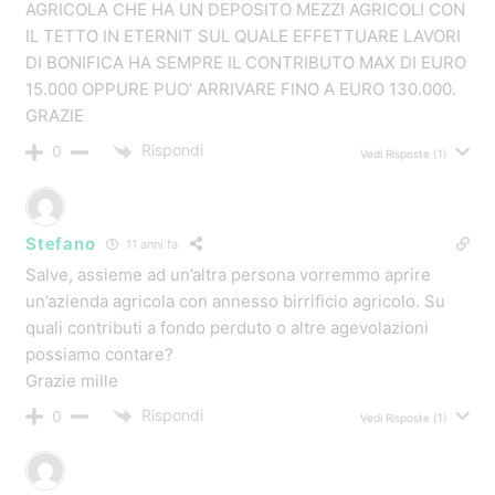
regionale del 65% per l’ acquisto di trattori e attrezzi
agricoli nuovi” :
Gradirei avere , se possibile , dettagliate informazioni al
riguardo:
requisiti soggettivi, oggettivi, tempistica pratiche ed
importo Vs compenso.
Grazie, in attesa , porgo distinti saluti.
Vitali Daniele
Rispondi
0
Vedi Risposte
(1)
vincenzo
11 anni fa
In uno dei video l’esempio dell’acquisto di un trattore da
50000 euro l’iva non è di 8000 euro ma 11000, o sbaglio?
Rispondi
0
Vedi Risposte
(1)