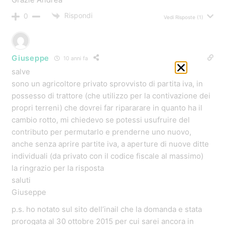
massimiliano
11 anni fa
Il contributo vale anche per un motocoltivatore e
pannelli solari?
Grazie per la disponibilità.
Rispondi
0
Vedi Risposte
(1)
Gianfranco
11 anni fa
qesti contributi sono validi anche per chi vuole aprire
una nuova azienda agricola? cioè chi parte da zero ma
possiede terreno 7 ettari con casale.
Rispondi
0
Vedi Risposte
(1)
Enzo Papa
11 anni fa
Salve, volevo sapere se posso beneficiare del