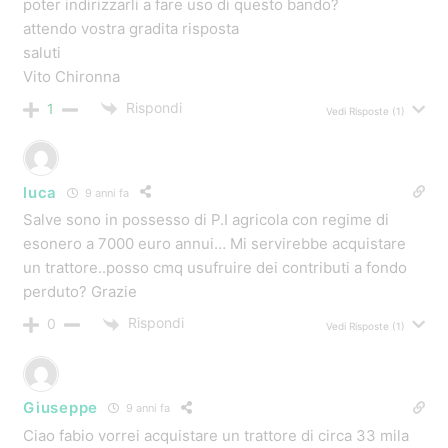
Autore del Post
Fabio Centurioni
11 anni fa
Prova da questo link qui, funziona sempre bene:
https://www.contributiregione.it/inail/index_3_2015_agr.
html
ciao. Fabio
Rispondi
0
Massimo
11 anni fa
Buongiorno Fabio,
cortesemente ti chiedo:
1) sono res. a roma, ma ho ditta individuale inscritta a PG
per coltiv. mista di cereali, legumi semi oleosi e poiché
ho i terreni in Umbria vorrei sapere