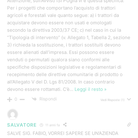
angelo bubbo
11 anni fa
ciao fabio,
Ma aquistate un trattore nuovo
Senza avere quello vecchio si puo fare?
Rispondi
0
Vedi Risposte
(2)
Luigi
11 anni fa
Ma sul sito dell’inail non vedo presente questa
domanda.. Potrei avere maggiori delucidazioni in
merito.. Grazie mille.. Cordiali saluti..
Rispondi
0
Vedi Risposte
(1)
vitali daniele
11 anni fa
Sono interessato all’ agevolazione del ” contributo