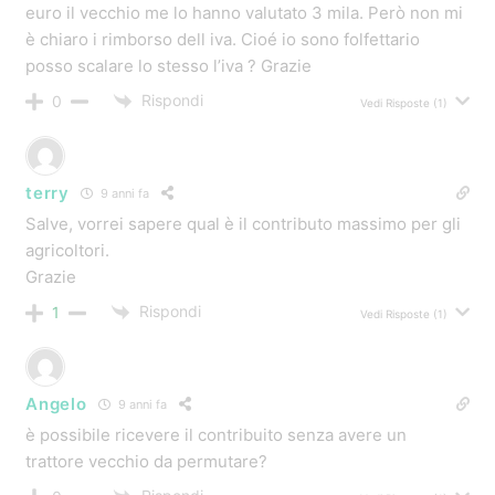
per acquistare un nuovo trattore qual’è la regione di
riferimento?
Inoltre avendo pochi giorni fa istallato l’arco di
protezione su un vecchio cingolato FIAT, posso fruire
dell’agevolazione?
2)Mia nuora vorrebbe iniziare un’ attività agricola e
poiché ha meno di 40 anni avrebbe maggiori
agevolazioni sull’acquisto di trattori agricoli?
potresti suggerirmi l’indirizzo dove controllare?
Grazie mille
Rispondi
0
Vedi Risposte
(5)
emilio
11 anni fa
Vorrei averemaggiori chiarimenti sul limite massimo di
15000 per le aziende agricole.