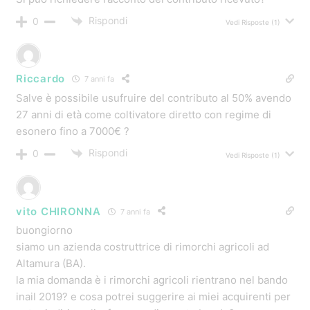
SI, Possono accedere anche le aziende agricole nuove,
purché abbiano già iniziato l’attività!
Il terreno può essere anche in affitto.
Compila il modulo prima della scadenza e poi chiamaci,
accertati che abbiamo ricevuto la tua richiesta:
https://www.contributiregione.it/inail/index_3_2015.html
Rispondi
0
Autore del Post
Fabio Centurioni
11 anni fa
Non credo proprio che il pullman sia finanziabile dal
bando 65% inail: sono esclusi i mezzi su strada.
Sono ammessi invece trattori, gru, camion con scala o
cestello=piattaforma aerea.
Mi dispiace!
Rispondi
0