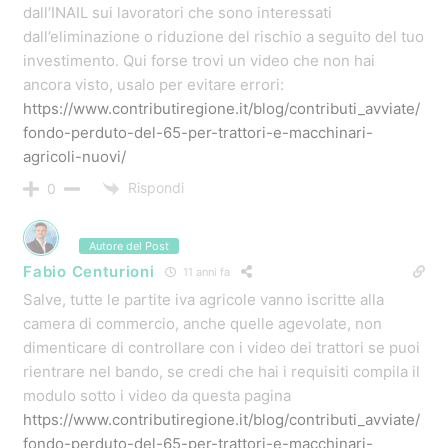
peppe
11 anni fa
salve, ma il contributo vale anche per un irrigatore
semovente o una rotoballe grazie
Rispondi
0
Vedi Risposte
(1)
carmelo
11 anni fa
Un semplice privato e proprietario di 2 ettati di terreno
per l’acquisto di un trattore può rientrare nel contributo
sgevolato?
Rispondi
0
Vedi Risposte
(1)
Federico
11 anni fa
Salve,