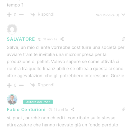
contributo su un nuovo muletto
Rispondi
0
Vedi Risposte
(1)
Giovanni
11 anni fa
Salve,
se sono sia agricoltore che terzista, il tetto massimo
ammesso è comunque di 15000 euro? E se invece sono
solo terzista?
Grazie.
Rispondi
0
Vedi Risposte
(1)
Leonardo
11 anni fa
Salve!il bando è valido solo x i mezzi o per le
attrezzature in generale?ad esempi io vorrei avviare un
allevamento di lumache sarebbero coperte le spese x le