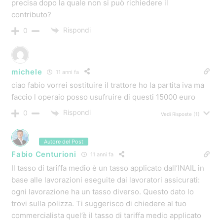
fondo perduto?
Ho una qualifica da imprenditore agricolo ed ho 62
anni,grazie!
Rispondi
0
Vedi Risposte
(1)
gianni
11 anni fa
Per un impresa di conto terzi quale e’ l’importo massimo
ammesso al contributo per la sostituzione di macchinari
Rispondi
0
Vedi Risposte
(1)
peppe
11 anni fa
e se effetuo un investimento di 20000 euro comunque
ho un contributo di 15000
Rispondi
0
Vedi Risposte
(1)