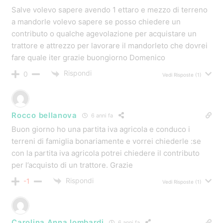
Autore del Post
Fabio Centurioni
11 anni fa
Salve Francesco, puoi partecipare al bando del 65%
perché hai già avviato l’attività. Ovviamente devi
descrivere bene l’importo e rispondere alle domande
che trovi nel modulo sotto questi video dei trattori:
https://www.contributiregione.it/blog/contributi_avviate/
fondo-perduto-del-65-per-trattori-e-macchinari-
agricoli-nuovi/
Rispondi
0
Marco
11 anni fa
Attenzione, sull’Avviso ISI PUglia vi è questa specifica:
Per i progetti che comportano l’acquisto di trattori
agricoli e forestali vale quanto segue: a) i trattori da
acquistare devono essere non usati e omologati