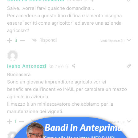
secondo la direttiva 2003/37 CE; c) nel caso in cui la
“Tipologia di intervento” (v. Allegato 1, Tabella 2, sezione
3) richieda la sostituzione, i trattori sostituiti devono
essere alienati dall’impresa. Essi possono essere
venduti o permutati qualora siano conformi alle
specifiche disposizioni legislative e regolamentari di
recepimento delle direttive comunitarie di prodotto o
all’Allegato V del D. Lgs 81/2008. In caso contrario
devono essere rottamati. C’è
…
Leggi il resto »
Rispondi
0
Vedi Risposte
(1)
SALVATORE
11 anni fa
SALVE SIG. FABIO, VORREI SAPERE SE UN’AZIENDA
AGRICOLA CHE HA UN DEPOSITO MEZZI AGRICOLI CON
IL TETTO IN ETERNIT SUL QUALE EFFETTUARE LAVORI
DI BONIFICA HA SEMPRE IL CONTRIBUTO MAX DI EURO
15.000 OPPURE PUO’ ARRIVARE FINO A EURO 130.000.