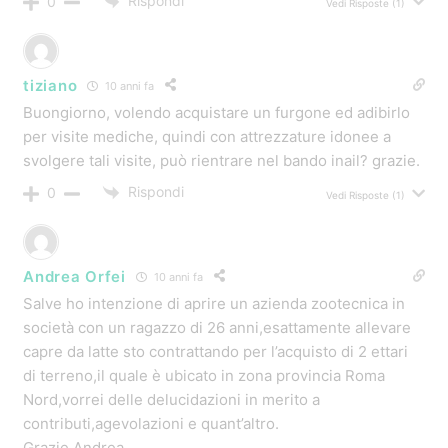
Rispondi
0
Vedi Risposte
(1)
paolo
11 anni fa
salve, sarò cretino, ma non trovo il link né sul video, né
sul sito inail.
sarebbe possibile averlo?
Rispondi
0
Vedi Risposte
(1)
pinuccio
11 anni fa
domanda :
e’ possibile finanziare un nuovo autocarro mezzo
d’0pera per movimento terra?
Rispondi
0
Vedi Risposte
(1)