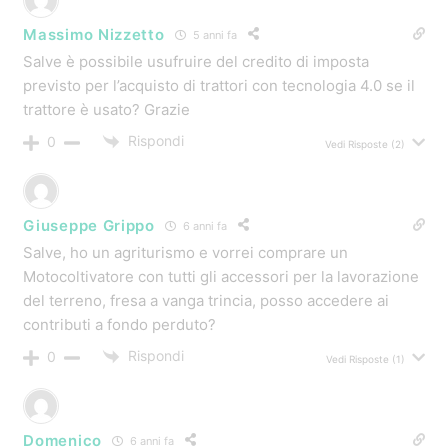
https://www.contributiregione.it/blog/contributi_avviate/
fondo-perduto-del-65-per-trattori-e-macchinari-
agricoli-nuovi/
Rispondi
0
Autore del Post
Fabio Centurioni
11 anni fa
Salve, tutte le partite iva agricole vanno iscritte alla
camera di commercio, anche quelle agevolate, non
dimenticare di controllare con i video dei trattori se puoi
rientrare nel bando, se credi che hai i requisiti compila il
modulo sotto i video da questa pagina
https://www.contributiregione.it/blog/contributi_avviate/
fondo-perduto-del-65-per-trattori-e-macchinari-
agricoli-nuovi/
a presto. Fabio
Rispondi
0