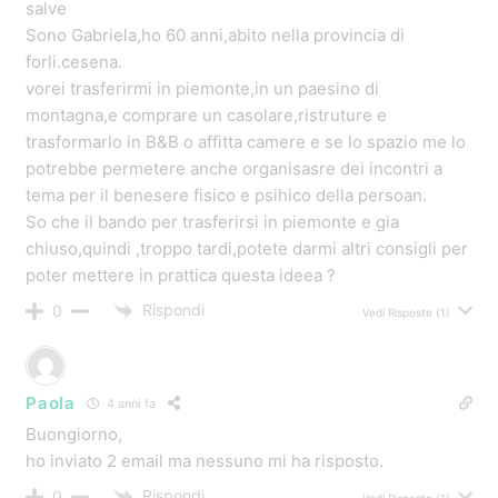
salve
Sono Gabriela,ho 60 anni,abito nella provincia di
forli.cesena.
vorei trasferirmi in piemonte,in un paesino di
montagna,e comprare un casolare,ristruture e
trasformarlo in B&B o affitta camere e se lo spazio me lo
potrebbe permetere anche organisasre dei incontri a
tema per il benesere fisico e psihico della persoan.
So che il bando per trasferirsi in piemonte e gia
chiuso,quindi ,troppo tardi,potete darmi altri consigli per
poter mettere in prattica questa ideea ?
Rispondi
0
Vedi Risposte
(1)
Paola
4 anni fa
Buongiorno,
ho inviato 2 email ma nessuno mi ha risposto.
Rispondi
0