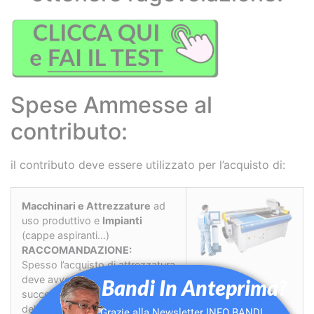
Spese Ammesse al
contributo:
il contributo deve essere utilizzato per l’acquisto di:
Macchinari e Attrezzature
ad
uso produttivo e
Impianti
(cappe aspiranti…)
RACCOMANDAZIONE:
Spesso l’acquisto di attrezzatura
deve avvenire in data
Bandi In Anteprima?
successiva alla data di invio
della domanda di richiesta
Grazie alla Newsletter INFO BANDI