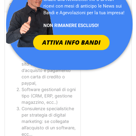
contributi pubblici
ricevi con mesi di anticipo le News sui
Bandi e Agevolazioni per la tua impresa!
Hardware, Software
e
NON RIMANERE ESCLUSO!
Tecnologie Digitali
Esempi:
ATTIVA INFO BANDI
Sito E-commerce (non
deve essere un semplice
sito vetrina) con carrello
d’acquisto e pagamento
con carta di credito o
paypal,
Software gestionali di ogni
tipo (CRM, ERP, gestione
magazzino, ecc..)
Consulenze specialistiche
per strategia di digital
marketing: se collegate
all’acquisto di un software,
ecc…