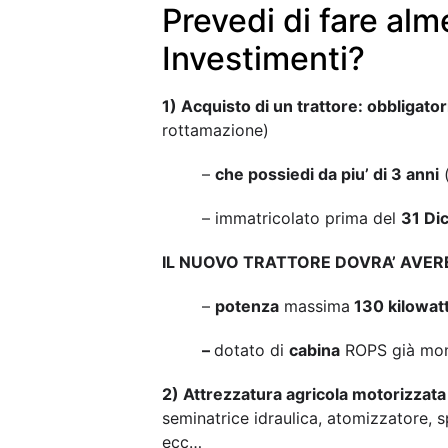
Prevedi di fare alm
Investimenti?
1) Acquisto di un trattore: obbligato
rottamazione)
–
che possiedi da piu’ di 3 anni
(
– immatricolato prima del
31 Di
IL NUOVO TRATTORE DOVRA’ AVER
–
potenza
massima
130 kilowatt
–
dotato di
cabina
ROPS già mont
2) Attrezzatura agricola
motorizzata 
seminatrice idraulica, atomizzatore, 
ecc…