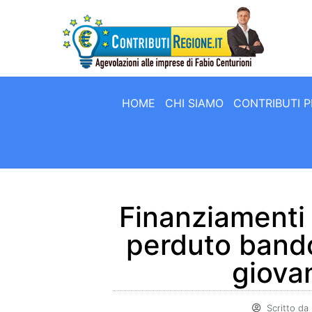
HOME
CHI SIAMO
CONTRIBUTI P
Finanziamenti t
perduto bando
giovan
Scritto da