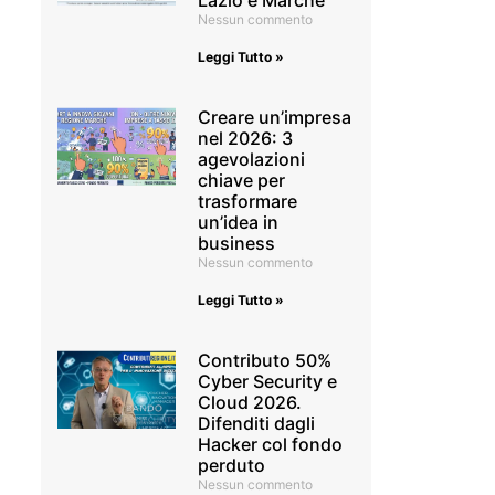
Lazio e Marche
Nessun commento
Leggi Tutto »
Creare un’impresa
nel 2026: 3
agevolazioni
chiave per
trasformare
un’idea in
business
Nessun commento
Leggi Tutto »
Contributo 50%
Cyber Security e
Cloud 2026.
Difenditi dagli
Hacker col fondo
perduto
Nessun commento