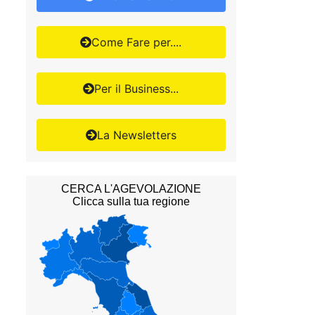
Come Fare per....
Per il Business...
La Newsletters