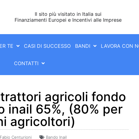
Il sito più visitato in Italia sui
Finanziamenti Europei e Incentivi alle Imprese
ER TE
CASI DI SUCCESSO
BANDI
LAVORA CON N
CONTATTI
rattori agricoli fondo
 inail 65%, (80% per
i agricoltori)
Fabio Centurioni
Bando Inail