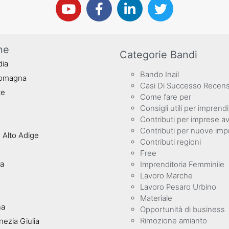
ne
Categorie Bandi
dia
Bando Inail
Romagna
Casi Di Successo Recens
te
Come fare per
Consigli utili per imprendi
Contributi per imprese av
Contributi per nuove imp
 Alto Adige
Contributi regioni
Free
ta
Imprenditoria Femminile
Lavoro Marche
Lavoro Pesaro Urbino
Materiale
na
Opportunità di business
Rimozione amianto
nezia Giulia