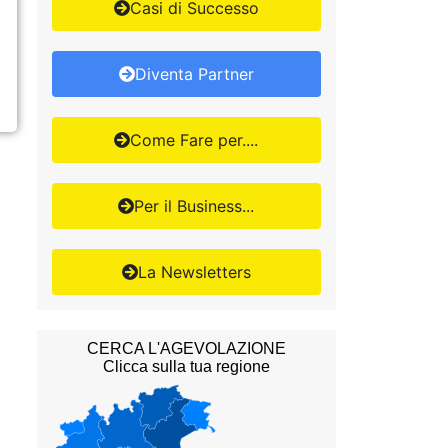
Casi di Successo
Diventa Partner
Come Fare per....
Per il Business...
La Newsletters