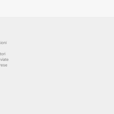
ioni
tori
viate
rese