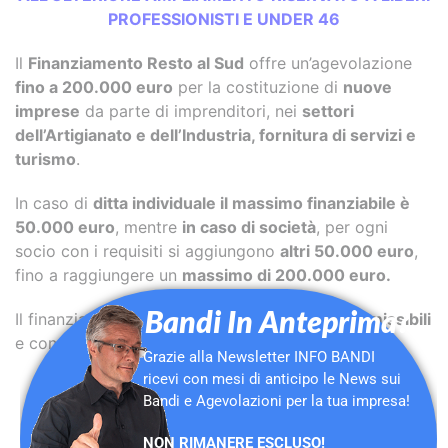
PROFESSIONISTI E UNDER 46
Il
Finanziamento Resto al Sud
offre un’agevolazione
fino a 200.000 euro
per la costituzione di
nuove
imprese
da parte di imprenditori, nei
settori
dell’Artigianato e dell’Industria, fornitura di servizi e
turismo
.
In caso di
ditta individuale il massimo finanziabile è
50.000 euro
, mentre
in caso di società
, per ogni
socio con i requisiti si aggiungono
altri 50.000 euro
,
fino a raggiungere un
massimo di 200.000 euro.
Bandi In Anteprima?
Il finanziamento copre il
100% delle spese ammissibili
e consiste in:
Grazie alla Newsletter INFO BANDI
ricevi con mesi di anticipo le News sui
contributo a fondo perduto pari al 35%
Bandi e Agevolazioni per la tua impresa!
dell’investimento complessivo
finanziamento bancario pari al 65%
NON RIMANERE ESCLUSO!