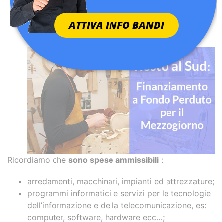
dell’investimento complessivo, garantito dal
Fondo di Garanzia per le PMI. Gli interessi del
ATTIVA INFO BANDI
finanziamento sono interamente coperti da un
contributo in conto interessi.
Ricordiamo che
sono spese ammissibili
:
arredamenti, macchinari, impianti ed attrezzature;
programmi informatici e servizi per le tecnologie
dell’informazione e della telecomunicazione, es:
computer, software, hardware ecc…;